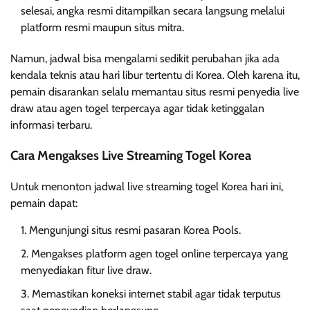
selesai, angka resmi ditampilkan secara langsung melalui
platform resmi maupun situs mitra.
Namun, jadwal bisa mengalami sedikit perubahan jika ada
kendala teknis atau hari libur tertentu di Korea. Oleh karena itu,
pemain disarankan selalu memantau situs resmi penyedia live
draw atau agen togel terpercaya agar tidak ketinggalan
informasi terbaru.
Cara Mengakses Live Streaming Togel Korea
Untuk menonton jadwal live streaming togel Korea hari ini,
pemain dapat:
Mengunjungi situs resmi pasaran Korea Pools.
Mengakses platform agen togel online terpercaya yang
menyediakan fitur live draw.
Memastikan koneksi internet stabil agar tidak terputus