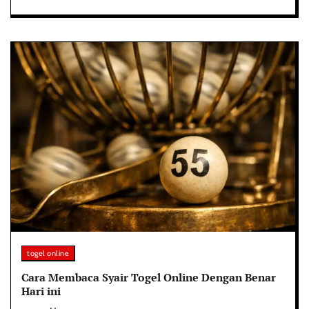
togel online
Cara Membaca Syair Togel Online Dengan Benar
Hari ini