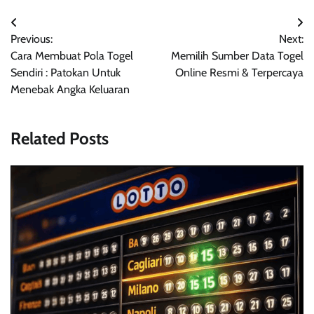
Post
Previous:
Next:
navigation
Cara Membuat Pola Togel
Memilih Sumber Data Togel
Sendiri : Patokan Untuk
Online Resmi & Terpercaya
Menebak Angka Keluaran
Related Posts