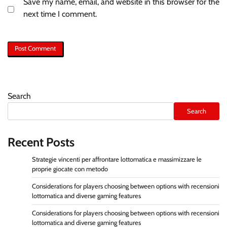
Save my name, email, and website in this browser for the
next time I comment.
Search
Search
Recent Posts
Strategie vincenti per affrontare lottomatica e massimizzare le
proprie giocate con metodo
Considerations for players choosing between options with recensioni
lottomatica and diverse gaming features
Considerations for players choosing between options with recensioni
lottomatica and diverse gaming features